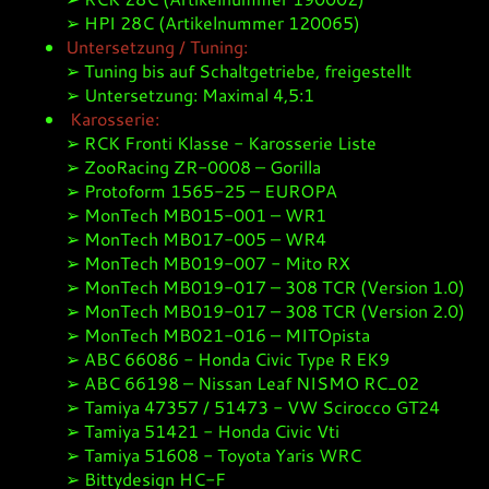
➢ HPI 28C (Artikelnummer 120065)
Untersetzung / Tuning:
➢ Tuning bis auf Schaltgetriebe, freigestellt
➢ Untersetzung: Maximal 4,5:1
Karosserie:
➢ RCK Fronti Klasse - Karosserie Liste
➢ ZooRacing ZR-0008 – Gorilla
➢ Protoform 1565-25 – EUROPA
➢ MonTech MB015-001 – WR1
➢ MonTech MB017-005 – WR4
➢ MonTech MB019-007 - Mito RX
➢ MonTech MB019-017 – 308 TCR (Version 1.0)
➢ MonTech MB019-017 – 308 TCR (Version 2.0)
➢ MonTech MB021-016 – MITOpista
➢ ABC 66086 - Honda Civic Type R EK9
➢ ABC 66198 – Nissan Leaf NISMO RC_02
➢ Tamiya 47357 / 51473 - VW Scirocco GT24
➢ Tamiya 51421 - Honda Civic Vti
➢ Tamiya 51608 - Toyota Yaris WRC
➢ Bittydesign HC-F