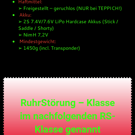
Haftmittel:
➢ Freigestellt – geruchlos (NUR bei TEPPICH!)
Akku:
➢ 2S 7.4V/7.6V LiPo Hardcase Akkus (Stick /
Saddle / Shorty)
➢ NimH 7,2V
Mindestgewicht:
➢ 1450g (incl. Transponder)
RuhrStörung – Klasse
im nachfolgenden RS-
Klasse genannt