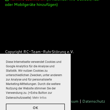
oder Mobilgeräte hinzufügen)
Copyright RC-Team-RuhrStörung e.V.
Erstellt mit ClubDesk Vereinssoftware
Diese Internetseite verwendet Cookies und
Google Analytics für die Analyse und
Statistik. Wir nutzen Cookies zu
unterschiedlichen Zwecken, unter anderem
Kontaktieren Sie uns
zur Analyse und für personalisierte
Marketing-Mitteilungen. Durch die weitere
admin@rc-team-ruhrstoerung.de
Nutzung der Website stimmen Sie der
Verwendung zu. (+Extra Button zur
Datenschutzsseite)
Mehr Infos
Impressum
|
Datenschutz
OK