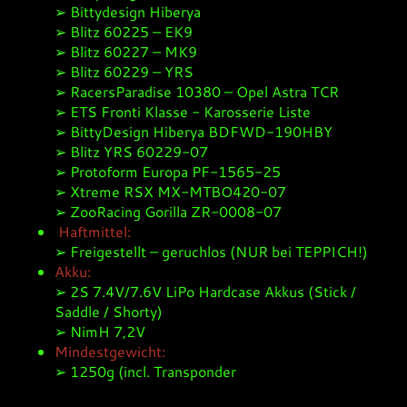
➢ Bittydesign Hiberya
➢ Blitz 60225 – EK9
➢ Blitz 60227 – MK9
➢ Blitz 60229 – YRS
➢ RacersParadise 10380 – Opel Astra TCR
➢ ETS Fronti Klasse - Karosserie Liste
➢ BittyDesign Hiberya BDFWD-190HBY
➢ Blitz YRS 60229-07
➢ Protoform Europa PF-1565-25
➢ Xtreme RSX MX-MTBO420-07
➢ ZooRacing Gorilla ZR-0008-07
Haftmittel:
➢ Freigestellt – geruchlos (NUR bei TEPPICH!)
Akku:
➢ 2S 7.4V/7.6V LiPo Hardcase Akkus (Stick /
Saddle / Shorty)
➢ NimH 7,2V
Mindestgewicht:
➢ 1250g (incl. Transponder